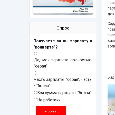
пра
пар
док
Сер
Опрос
пра
сча
Ваш
Получаете ли вы зарплату в
воп
"конверте"?
Да, моя зарплата полностью
"серая"
Вид
Часть зарплаты "серая", часть
- "белая"
Вся сумма зарплаты "белая"
Не работаю