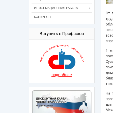
ИНФОРМАЦИОННАЯ РАБОТА
От 
КОНКУРСЫ
тру
обл
нез
Вступить в Профсоюз
все
спр
1 м
пос
Сус
при
дем
подробнее
бли
тол
На 
пра
для
Меж