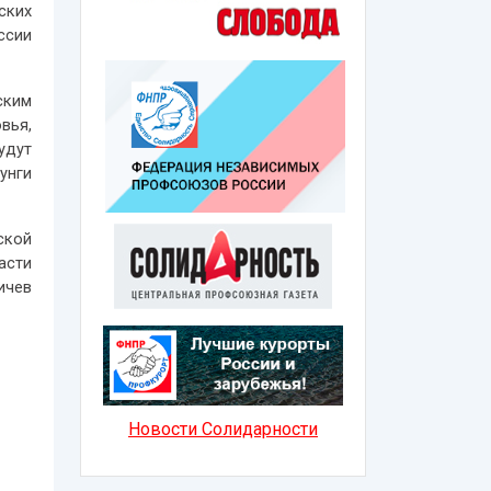
ских
ссии
ским
вья,
удут
унги
ской
асти
ичев
Новости Солидарности