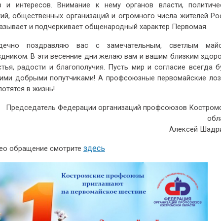
в и интересов. Внимание к нему органов власти, политиче
тий, общественных организаций и огромного числа жителей Ро
азывает и подчеркивает общенародный характер Первомая.
дечно поздравляю вас с замечательным, светлым май
здником. В эти весенние дни желаю вам и вашим близким здоро
стья, радости и благополучия. Пусть мир и согласие всегда б
ими добрыми попутчиками! А профсоюзные первомайские лоз
лотятся в жизнь!
Председатель Федерации организаций профсоюзов Костром
обл
Алексей Шадр
здесь
ео обращение смотрите