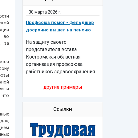
30 марта 2026 г.
ости
Профсоюз помог - фельдшер
ской
ации
досрочно вышел на пенсию
я во
На защиту своего
, за
представителя встала
Костромская областная
ется
организация профсоюза
рону
работников здравоохранения.
оюзы
чной
другие примеры
ми и
 что
Ссылки
нных
да»,
Днем
нных