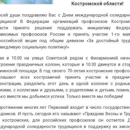
Костромской области!
всей души поздравляю Вас с Днем международной солидарн
дящихся! В Федерации организаций профсоюзов Костром
асти принято решение поддержать инициативу Федер
ависимых профсоюзов России и принять участие 1-го ма
российской акции под общим девизом «За достойный труд
аведливую социальную политику!»
ая в 10.00 на улице Советской рядом с Филармонией начн
троение праздничных колонн, которые в 10.30 двинутся в сто
анинской площади. В год своего 70-летия костромские профс
глашают всех костромичей принять участие в праздни
онстрации, разделить этот день в одной колонне с родны
зкими, с коллегами и друзьями, с родителями и детьми, помня,
ько вместе мы добьемся успеха. Только вместе мы победим!
протяжении многих лет Первомай входит в число государстве
здников. И пусть сегодня его называют «Праздник Весны и Тру
 костромских, для российских профсоюзов он остается 
дународной солидарности трудящихся в поддержку их зако